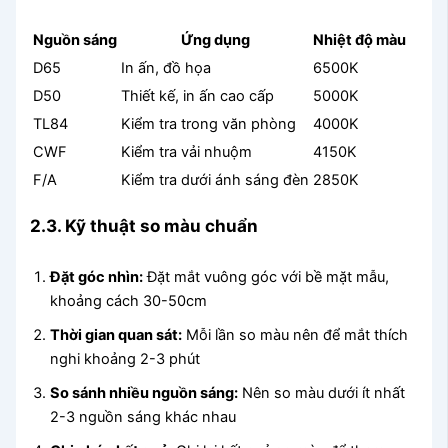
Nguồn sáng
Ứng dụng
Nhiệt độ màu
D65
In ấn, đồ họa
6500K
D50
Thiết kế, in ấn cao cấp
5000K
TL84
Kiểm tra trong văn phòng
4000K
CWF
Kiểm tra vải nhuộm
4150K
F/A
Kiểm tra dưới ánh sáng đèn
2850K
2.3. Kỹ thuật so màu chuẩn
Đặt góc nhìn:
Đặt mắt vuông góc với bề mặt mẫu,
khoảng cách 30-50cm
Thời gian quan sát:
Mỗi lần so màu nên để mắt thích
nghi khoảng 2-3 phút
So sánh nhiều nguồn sáng:
Nên so màu dưới ít nhất
2-3 nguồn sáng khác nhau