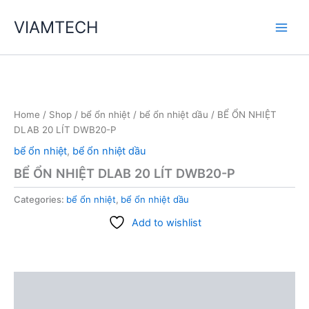
Skip
VIAMTECH
to
Main
content
Men
Home
/
Shop
/
bể ổn nhiệt
/
bể ổn nhiệt dầu
/ BỂ ỔN NHIỆT
DLAB 20 LÍT DWB20-P
bể ổn nhiệt
,
bể ổn nhiệt dầu
BỂ ỔN NHIỆT DLAB 20 LÍT DWB20-P
Categories:
bể ổn nhiệt
,
bể ổn nhiệt dầu
Add to wishlist
Description