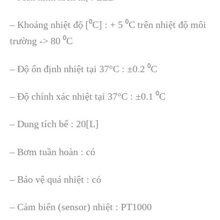
– Khoảng nhiệt độ [
⁰
C] : + 5
⁰
C trên nhiệt độ môi
trường -> 80
⁰
C
– Độ ổn định nhiệt tại 37°C : ±0.2
⁰
C
– Độ chính xác nhiệt tại 37°C : ±0.1
⁰
C
– Dung tích bể : 20[L]
– Bơm tuần hoàn : có
– Bảo vệ quá nhiệt : có
– Cảm biến (sensor) nhiệt : PT1000