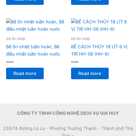
out
out
of
of
5
5
bể ổn nhiệt
bể ổn nhiệt
Bể ổn nhiệt tuần hoàn, Bể
BỂ CÁCH THỦY 18 LÍT 6 VỊ
điều nhiệt tuần hoàn nước
TRÍ HH-S6 (HH-6)
Rated
Rated
0
0
Read more
Read more
out
out
of
of
5
5
CÔNG TY TNHH CÔNG NGHỆ DỊCH VỤ GIA HUY
230/74 đường Lò Lu - Phường Trường Thạnh - Thành phố Thủ
Đức –