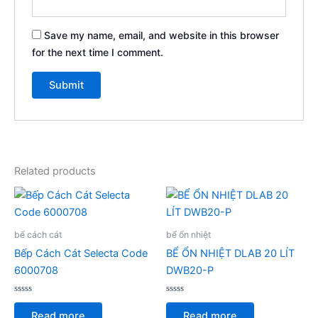
Save my name, email, and website in this browser
for the next time I comment.
Related products
bể cách cát
bể ổn nhiệt
Bếp Cách Cát Selecta Code
BỂ ỔN NHIỆT DLAB 20 LÍT
6000708
DWB20-P
Rated
Rated
0
0
Read more
Read more