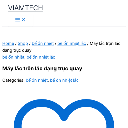
Skip
VIAMTECH
to
Main
content
Menu
Home
/
Shop
/
bể ổn nhiệt
/
bể ổn nhiệt lắc
/ Máy lắc trộn lắc
dạng trục quay
bể ổn nhiệt
,
bể ổn nhiệt lắc
Máy lắc trộn lắc dạng trục quay
Categories:
bể ổn nhiệt
,
bể ổn nhiệt lắc