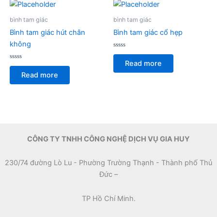
bình tam giác
bình tam giác
Bình tam giác hút chân
Bình tam giác cổ hẹp
không
Rated
0
Read more
Rated
out
0
of
Read more
out
5
of
5
CÔNG TY TNHH CÔNG NGHỆ DỊCH VỤ GIA HUY
230/74 đường Lò Lu - Phường Trường Thạnh - Thành phố Thủ
Đức –
TP Hồ Chí Minh.