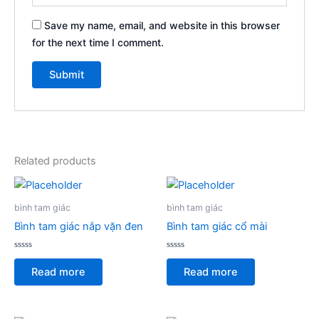
Save my name, email, and website in this browser
for the next time I comment.
Related products
bình tam giác
bình tam giác
Bình tam giác nắp vặn đen
Bình tam giác cổ mài
Rated
Rated
0
0
Read more
Read more
out
out
of
of
5
5