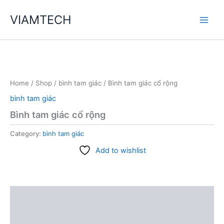
Skip
VIAMTECH
to
Main
content
Men
Home
/
Shop
/
bình tam giác
/ Bình tam giác cổ rộng
bình tam giác
Bình tam giác cổ rộng
Category:
bình tam giác
Add to wishlist
Description
Reviews (0)