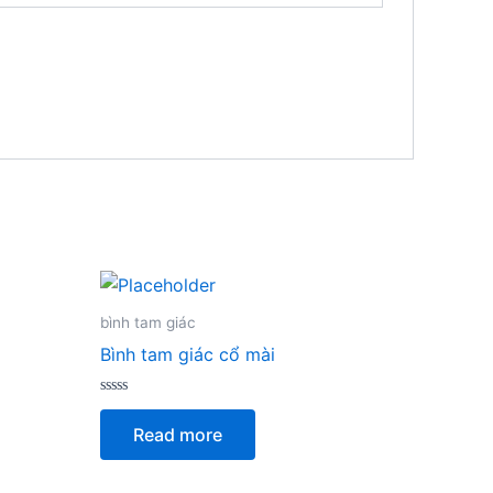
bình tam giác
Bình tam giác cổ mài
Rated
0
Read more
out
of
5