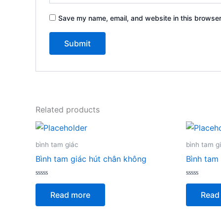
Save my name, email, and website in this browser
Related products
bình tam giác
bình tam g
Bình tam giác hút chân không
Bình tam
Rated
Rated
0
0
Read more
Read
out
out
of
of
5
5