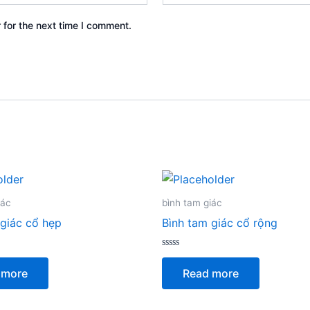
 for the next time I comment.
iác
bình tam giác
 giác cổ hẹp
Bình tam giác cổ rộng
Rated
0
 more
Read more
out
of
5