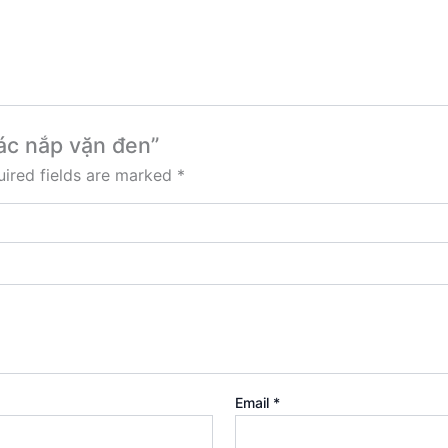
iác nắp vặn đen”
ired fields are marked
*
Email
*