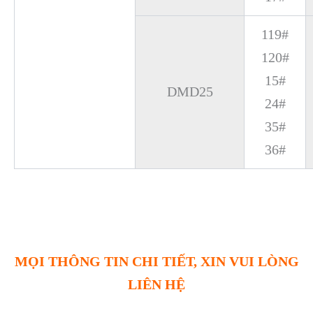
119#
120#
15#
DMD25
24#
35#
36#
MỌI THÔNG TIN CHI TIẾT, XIN VUI LÒNG
LIÊN HỆ