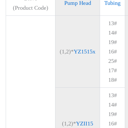
Pump Head
Tubing
(Product Code)
13#
14#
19#
(1,2)*
YZ1515x
16#
25#
17#
18#
13#
14#
19#
(1,2)*
YZII15
16#