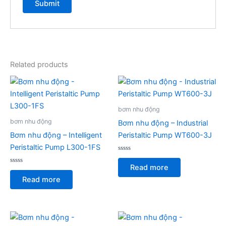
Related products
bơm nhu động
bơm nhu động
Bơm nhu động – Industrial
Bơm nhu động – Intelligent
Peristaltic Pump WT600-3J
Peristaltic Pump L300-1FS
Rated
0
Read more
Rated
out
0
of
Read more
out
5
of
5