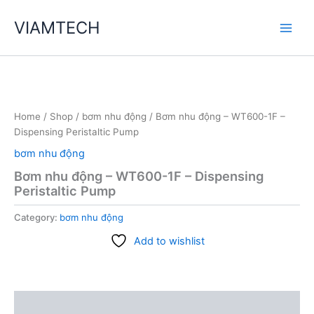
Skip
VIAMTECH
to
Main
content
Men
Home
/
Shop
/
bơm nhu động
/ Bơm nhu động – WT600-1F –
Dispensing Peristaltic Pump
bơm nhu động
Bơm nhu động – WT600-1F – Dispensing
Peristaltic Pump
Category:
bơm nhu động
Add to wishlist
Description