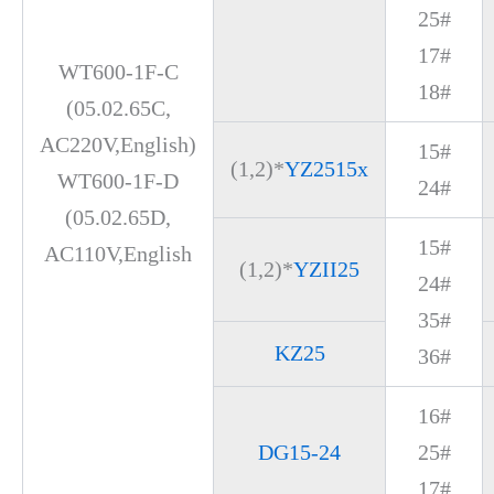
25#
17#
WT600-1F-C
18#
(05.02.65C,
AC220V,English)
15#
(1,2)*
YZ2515x
WT600-1F-D
24#
(05.02.65D,
15#
AC110V,English
(1,2)*
YZII25
24#
35#
KZ25
36#
16#
DG15-24
25#
17#