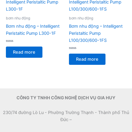
bơm nhu động
bơm nhu động
Bơm nhu động – Intelligent
Bơm nhu động – Intelligent
Peristaltic Pump L300-1F
Peristaltic Pump
L100/300/600-1FS
Rated
0
Read more
out
Rated
of
0
Read more
5
out
of
5
CÔNG TY TNHH CÔNG NGHỆ DỊCH VỤ GIA HUY
230/74 đường Lò Lu - Phường Trường Thạnh - Thành phố Thủ
Đức –