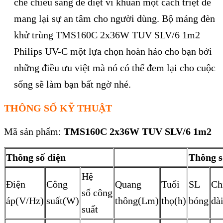
chế chiếu sáng để diệt vi khuẩn một cách triệt để
mang lại sự an tâm cho người dùng. Bộ máng đèn
khử trùng TMS160C 2x36W TUV SLV/6 1m2
Philips UV-C một lựa chọn hoàn hảo cho bạn bởi
những điều ưu việt mà nó có thể đem lại cho cuộc
sống sẽ làm bạn bất ngờ nhé.
THÔNG SỐ KỸ THUẬT
Mã sản phẩm:
TMS160C 2x36W TUV SLV/6 1m2
Thông số điện
Thông s
Hệ
Điện
Công
Quang
Tuổi
SL
Ch
số công
áp(V/Hz)
suất(W)
thông(Lm)
thọ(h)
bóng
dà
suất