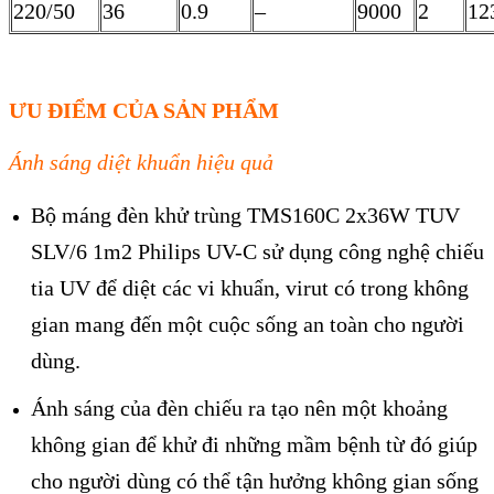
220/50
36
0.9
–
9000
2
12
ƯU ĐIỂM CỦA SẢN PHẨM
Ánh sáng diệt khuẩn hiệu quả
Bộ máng đèn khử trùng TMS160C 2x36W TUV
SLV/6 1m2 Philips UV-C sử dụng công nghệ chiếu
tia UV để diệt các vi khuẩn, virut có trong không
gian mang đến một cuộc sống an toàn cho người
dùng.
Ánh sáng của đèn chiếu ra tạo nên một khoảng
không gian để khử đi những mầm bệnh từ đó giúp
cho người dùng có thể tận hưởng không gian sống