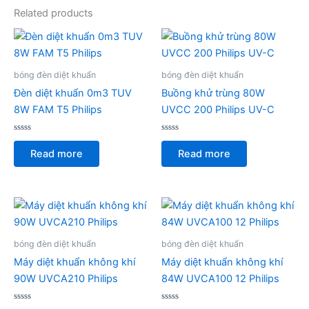
Related products
bóng đèn diệt khuẩn
bóng đèn diệt khuẩn
Đèn diệt khuẩn 0m3 TUV
Buồng khử trùng 80W
8W FAM T5 Philips
UVCC 200 Philips UV-C
Rated
Rated
0
0
Read more
Read more
out
out
of
of
5
5
bóng đèn diệt khuẩn
bóng đèn diệt khuẩn
Máy diệt khuẩn không khí
Máy diệt khuẩn không khí
90W UVCA210 Philips
84W UVCA100 12 Philips