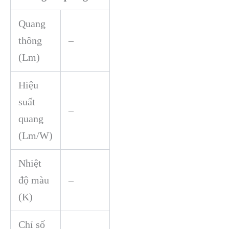
Quang
thông
–
(Lm)
Hiệu
suất
–
quang
(Lm/W)
Nhiệt
độ màu
–
(K)
Chỉ số