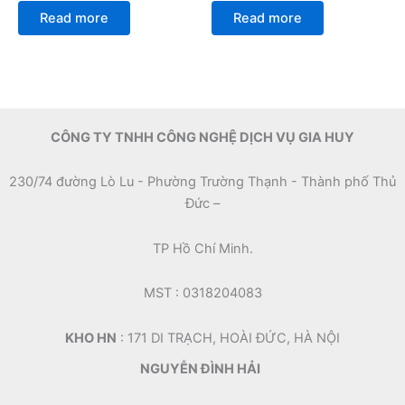
Rated
Rated
0
0
Read more
Read more
out
out
of
of
5
5
CÔNG TY TNHH CÔNG NGHỆ DỊCH VỤ GIA HUY
230/74 đường Lò Lu - Phường Trường Thạnh - Thành phố Thủ
Đức –
TP Hồ Chí Minh.
MST : 0318204083
KHO HN
: 171 DI TRẠCH, HOÀI ĐỨC, HÀ NỘI
NGUYỄN ĐÌNH HẢI