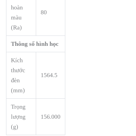
hoàn
80
màu
(Ra)
Thông số hình học
Kích
thước
1564.5
đèn
(mm)
Trọng
lượng
156.000
(g)