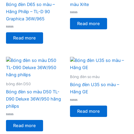
Bóng đèn D65 so màu –
màu Xrite
Hãng Philip – TL-D 90
Rated
Graphica 36W/965
0
Read more
out
of
Rated
5
0
Read more
out
of
5
Bóng đèn so màu
bóng đèn D50
Bóng đèn U35 so màu –
Bóng đèn so màu D50 TL-
Hãng GE
D90 Deluxe 36W/950 hãng
Rated
philips
0
Read more
out
of
Rated
5
0
Read more
out
of
5