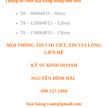
Thông số code đặt hàng bóng đèn tl84
T8 – 60084P15 – 60cm
T8 – 120084P15 – 120cm
T8 – 150084P15 – 150cm
MỌI THÔNG TIN CHI TIẾT, XIN VUI LÒNG
LIÊN HỆ
KỸ SƯ KINH DOANH
NGUYỄN ĐÌNH HẢI
090 127 1494
bán hàng.viam@gmail.com