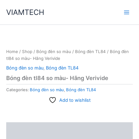
Skip
VIAMTECH
to
Main
content
Men
Home
/
Shop
/
Bóng đèn so màu
/
Bóng đèn TL84
/ Bóng đèn
tl84 so màu- Hãng Verivide
Bóng đèn so màu
,
Bóng đèn TL84
Bóng đèn tl84 so màu- Hãng Verivide
Categories:
Bóng đèn so màu
,
Bóng đèn TL84
Add to wishlist
Description