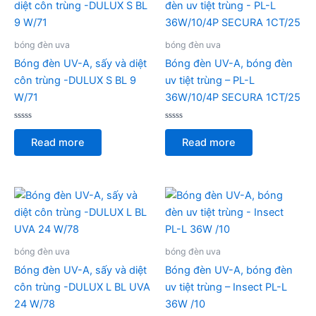
bóng đèn uva
bóng đèn uva
Bóng đèn UV-A, sấy và diệt
Bóng đèn UV-A, bóng đèn
côn trùng -DULUX S BL 9
uv tiệt trùng – PL-L
W/71
36W/10/4P SECURA 1CT/25
Rated
Rated
0
0
Read more
Read more
out
out
of
of
5
5
bóng đèn uva
bóng đèn uva
Bóng đèn UV-A, sấy và diệt
Bóng đèn UV-A, bóng đèn
côn trùng -DULUX L BL UVA
uv tiệt trùng – Insect PL-L
24 W/78
36W /10