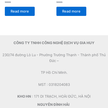
Rated
Rated
0
0
Read more
Read more
out
out
of
of
5
5
CÔNG TY TNHH CÔNG NGHỆ DỊCH VỤ GIA HUY
230/74 đường Lò Lu - Phường Trường Thạnh - Thành phố Thủ
Đức –
TP Hồ Chí Minh.
MST : 0318204083
KHO HN
: 171 DI TRẠCH, HOÀI ĐỨC, HÀ NỘI
NGUYỄN ĐÌNH HẢI