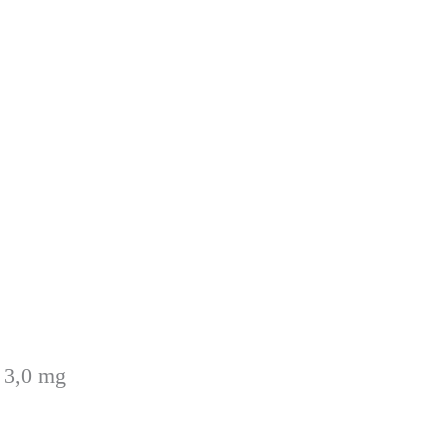
)
3,0 mg