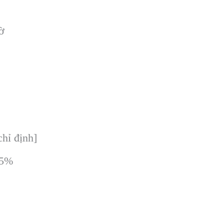
ờ
hỉ định]
5%