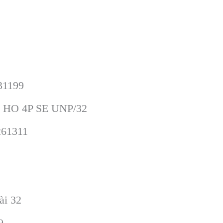
31199
 HO 4P SE UNP/32
261311
oài
32
9