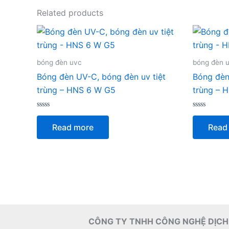
Related products
bóng đèn uvc
bóng đèn 
Bóng đèn UV-C, bóng đèn uv tiệt
Bóng đèn
trùng – HNS 6 W G5
trùng – 
Rated
Rated
0
0
Read more
Read
out
out
of
of
5
5
CÔNG TY TNHH CÔNG NGHỆ DỊCH