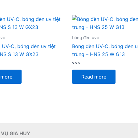
uvc
bóng đèn uvc
 UV-C, bóng đèn uv tiệt
Bóng đèn UV-C, bóng đèn uv
HNS S 13 W GX23
trùng – HNS 25 W G13
Rated
0
 more
Read more
out
of
5
 VỤ GIA HUY