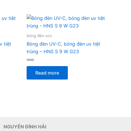
bóng đèn uvc
 tiệt
Bóng đèn UV-C, bóng đèn uv tiệt
trùng – HNS S 9 W G23
Rated
0
Read more
out
of
5
NGUYỄN ĐÌNH HẢI