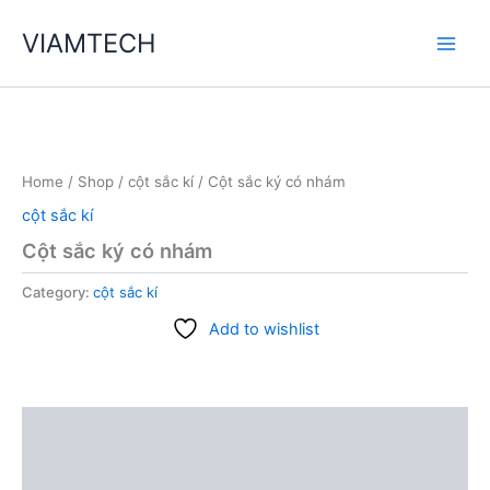
Skip
VIAMTECH
to
Main
content
Men
Home
/
Shop
/
cột sắc kí
/ Cột sắc ký có nhám
cột sắc kí
Cột sắc ký có nhám
Category:
cột sắc kí
Add to wishlist
Description
Reviews (0)