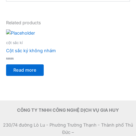
Related products
cột sắc kí
Cột sắc ký không nhám
Rated
0
Read more
out
of
5
CÔNG TY TNHH CÔNG NGHỆ DỊCH VỤ GIA HUY
230/74 đường Lò Lu - Phường Trường Thạnh - Thành phố Thủ
Đức –