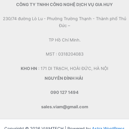
CÔNG TY TNHH CÔNG NGHỆ DỊCH VỤ GIA HUY
230/74 đường Lò Lu - Phường Trường Thạnh - Thành phố Thủ
Đức –
TP Hồ Chí Minh.
MST : 0318204083
KHO HN
: 171 DI TRẠCH, HOÀI ĐỨC, HÀ NỘI
NGUYỄN ĐÌNH HẢI
090 127 1494
sales.viam@gmail.com
Copyright © 2026 VIAMTECH | Powered by
Astra WordPress