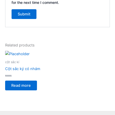
for the next time I comment.
Related products
cột sắc kí
Cột sắc ký có nhám
Rated
0
Read more
out
of
5