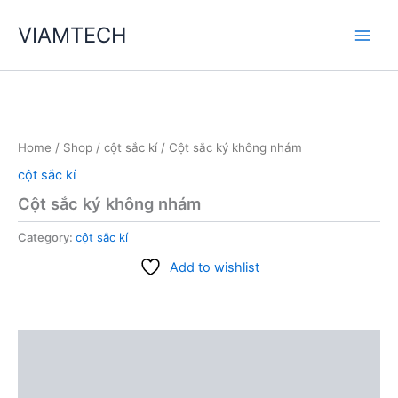
Skip
VIAMTECH
to
Main
content
Men
Home
/
Shop
/
cột sắc kí
/ Cột sắc ký không nhám
cột sắc kí
Cột sắc ký không nhám
Category:
cột sắc kí
Add to wishlist
Description
Reviews (0)