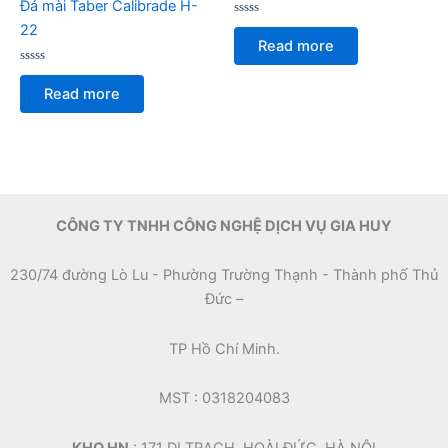
Đá mài Taber Calibrade H-
Rated
22
0
Read more
out
of
Rated
5
0
Read more
out
of
5
CÔNG TY TNHH CÔNG NGHỆ DỊCH VỤ GIA HUY
230/74 đường Lò Lu - Phường Trường Thạnh - Thành phố Thủ
Đức –
TP Hồ Chí Minh.
MST : 0318204083
KHO HN
: 171 DI TRẠCH, HOÀI ĐỨC, HÀ NỘI