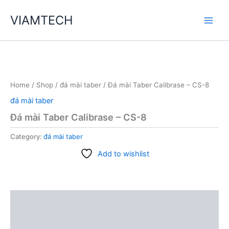
Skip
VIAMTECH
to
Main
content
Men
Home
/
Shop
/
đá mài taber
/ Đá mài Taber Calibrase – CS-8
đá mài taber
Đá mài Taber Calibrase – CS-8
Category:
đá mài taber
Add to wishlist
Description
Reviews (0)