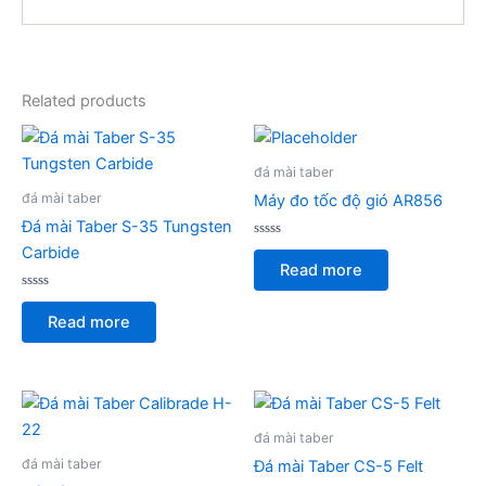
Related products
đá mài taber
đá mài taber
Máy đo tốc độ gió AR856
Đá mài Taber S-35 Tungsten
Rated
Carbide
0
Read more
out
of
Rated
5
0
Read more
out
of
5
đá mài taber
đá mài taber
Đá mài Taber CS-5 Felt