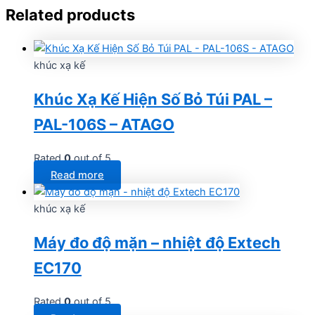
Related products
khúc xạ kế
Khúc Xạ Kế Hiện Số Bỏ Túi PAL –
PAL-106S – ATAGO
Rated
0
out of 5
Read more
khúc xạ kế
Máy đo độ mặn – nhiệt độ Extech
EC170
Rated
0
out of 5