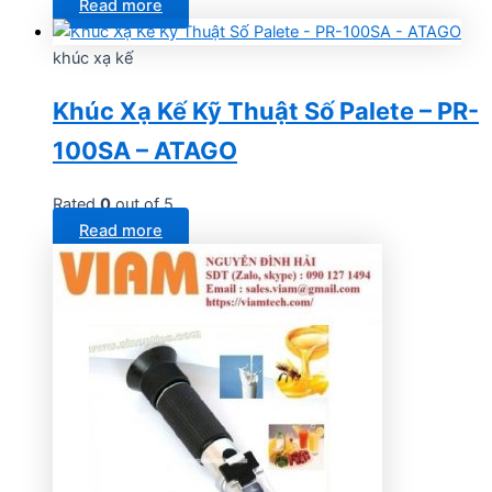
Read more
khúc xạ kế
Khúc Xạ Kế Kỹ Thuật Số Palete – PR-
100SA – ATAGO
Rated
0
out of 5
Read more