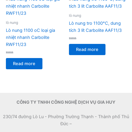
lò nung
lò nung
Lò nung tro 1100°C, dung
Lò nung 1100 oC loại gia
tích 3 lít Carbolite AAF11/3
nhiệt nhanh Carbolite
Rated
RWF11/23
0
Read more
out
of
Rated
5
0
Read more
out
of
5
CÔNG TY TNHH CÔNG NGHỆ DỊCH VỤ GIA HUY
230/74 đường Lò Lu - Phường Trường Thạnh - Thành phố Thủ
Đức –