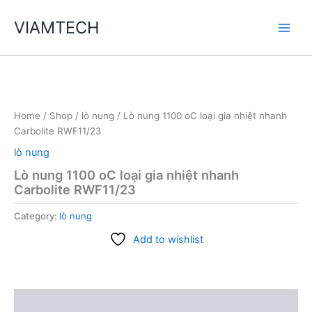
Skip
VIAMTECH
to
Main
content
Men
Home
/
Shop
/
lò nung
/ Lò nung 1100 oC loại gia nhiệt nhanh
Carbolite RWF11/23
lò nung
Lò nung 1100 oC loại gia nhiệt nhanh
Carbolite RWF11/23
Category:
lò nung
Add to wishlist
Description