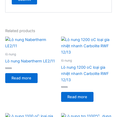
Related products
lò nung
lò nung
Lò nung Nabertherm LE2/11
Lò nung 1200 oC loại gia
Rated
nhiệt nhanh Carbolite RWF
0
Read more
out
12/13
of
5
Rated
0
Read more
out
of
5