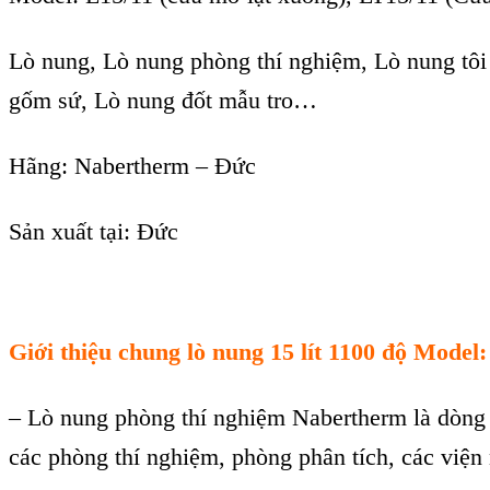
Lò nung, Lò nung phòng thí nghiệm, Lò nung tôi 
gốm sứ, Lò nung đốt mẫu tro…
H
ãng: Nabertherm – Đ
ức
Sản xu
ất t
ại: Đức
Giới thiệu chung
l
ò nung 15 lít 1100 độ Model
– L
ò nung phòng thí nghi
ệm Nabertherm l
à dòng
c
ác phòng thí nghi
ệm, ph
òng phân tích, các vi
ện