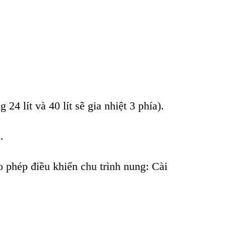
ng 24 lít và 40 lít s
ẽ gia nhiệt 3 ph
ía).
ỉ.
o ph
ép đi
ều khiển chu tr
ình nung: Cài