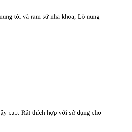
 nung tôi và ram sứ nha khoa, Lò nung
cậy cao. Rất th
ích h
ợp với sử dụng cho