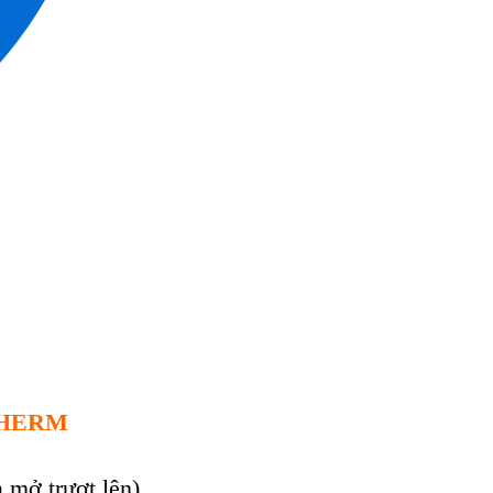
RTHERM
 mở trượt lên)