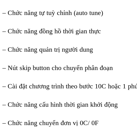
–
Chức năng tự tuỳ chỉnh (auto tune)
–
Chức năng đồng hồ thời gian thực
–
Chức năng quản trị người dung
–
N
út skip button cho chuy
ển ph
ân đo
ạn
–
C
ài đ
ặt chương tr
ình theo bư
ớc 10C hoặc 1 ph
– Ch
ức năng cấu h
ình th
ời gian khởi động
–
Chức năng chuyển đơn vị 0C/ 0F