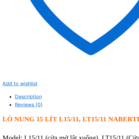
Add to wishlist
Description
Reviews (0)
LÒ NUNG 15 LÍT L15/11, LT15/11 NABE
Model: L
15
/11
(cửa mở lật xuống), LT15/11 (Cửa