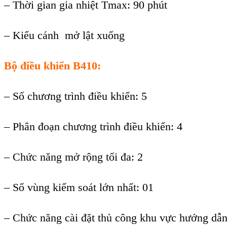
–
Thời gian gia nhiệt Tmax: 90 ph
út
– Ki
ểu c
ánh m
ở lật xuống
Bộ điều khiển B410:
–
Số chương tr
ình đi
ều khiển: 5
–
Ph
ân đo
ạn chương tr
ình đi
ều khiển: 4
–
Chức năng mở rộng tối đa: 2
–
Số v
ùng ki
ểm so
át l
ớn nhất: 01
–
Chức năng c
ài đ
ặt thủ c
ông khu v
ực hướng d