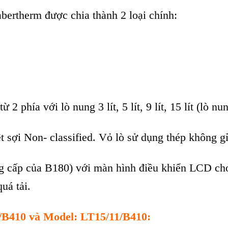
bertherm được chia th
ành 2 lo
ại ch
ính:
từ 2 ph
ía v
ới l
ò nung 3 lít, 5 lít, 9 lít, 15 lít (lò nu
ệt sợi Non- classified. Vỏ l
ò s
ử dụng th
ép không g
g c
ấp của B180) với m
àn hình đi
ều khiển LCD ch
qu
á t
ải.
1/B410 và Model: LT15/11/B410: