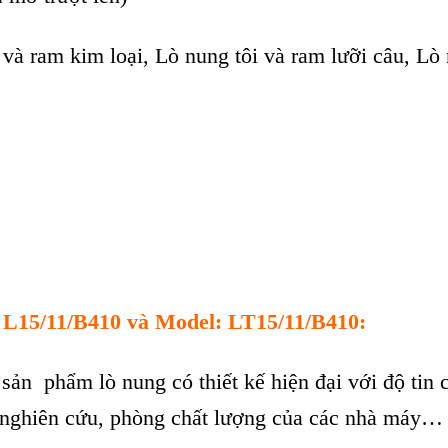
và ram kim loại, Lò nung tôi và ram lưỡi câu, Lò
: L15/11/B410 và Model: LT15/11/B410:
 s
ản phẩm l
ò nung có thi
ết kế hiện đại với độ tin 
 nghi
ên c
ứu, ph
òng ch
ất lượng của c
ác nhà máy…