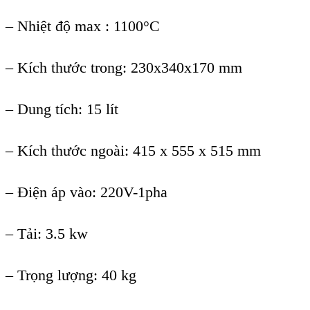
–
Nhiệt độ max : 1100
°C
– Kích thư
ớc trong: 230x340x170 mm
–
Dung t
ích: 15 lít
– Kích thư
ớc ngo
ài: 415 x 555 x 515 mm
– Đi
ện
áp vào: 220V-1pha
– T
ải: 3.5 kw
–
Trọng lượng: 40 kg