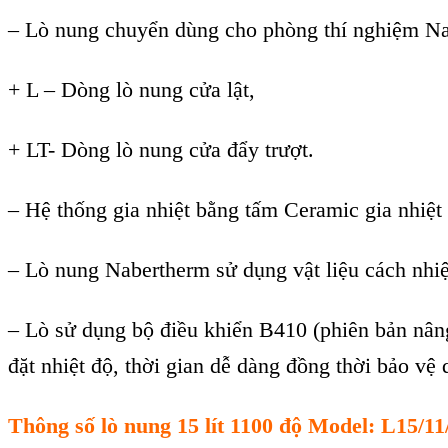
– Lò nung chuy
ển d
ùng cho phòng thí nghi
ệm Na
+ L – Dòng lò nung c
ửa lật,
+
LT- D
òng lò nung c
ửa đẩy trượt.
– Hệ thống gia nhiệt bằng tấm Ceramic gia nhiệt 
– Lò nung Nabertherm s
ử dụng vật liệu c
ách nhi
– L
ò s
ử dụng bộ điều khiển B410 (phi
ên b
ản n
ân
đ
ặt nhiệt độ, thời gian dễ d
àng đ
ồng thời bảo vệ 
Thông s
ố l
ò nung 15 lít 1100 độ Model: L15/1