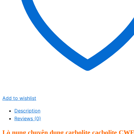
Add to wishlist
Description
Reviews (0)
Lò nung chuyên dụng carbolite cacbolite CWF