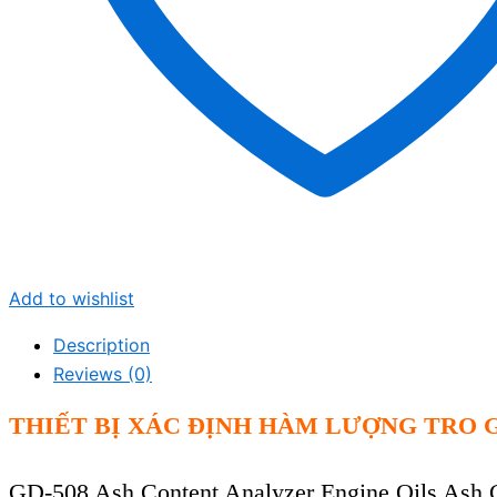
Add to wishlist
Description
Reviews (0)
THIẾT BỊ XÁC ĐỊNH HÀM LƯỢNG TRO G
GD-508 Ash Content Analyzer Engine Oils Ash 