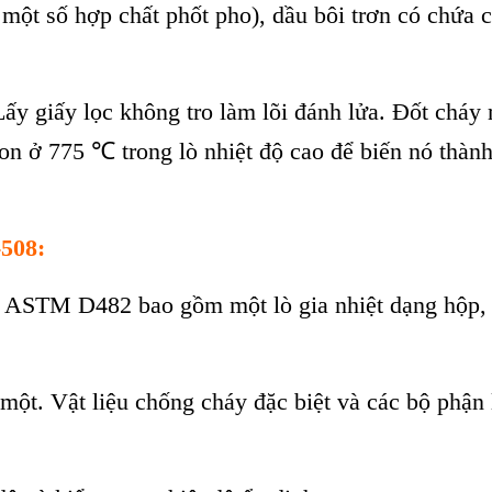
 một số hợp chất phốt pho), dầu b
ôi trơn có ch
ứa 
Lấy giấy lọc kh
ông tro làm lõi đánh l
ửa. Đốt ch
áy
bon ở 775
℃
trong lò nhi
ệt độ cao để biến n
ó thành
-508
:
 ASTM D482 bao gồm một l
ò gia nhi
ệt dạng hộp
 một. Vật liệu chống ch
áy đ
ặc biệt v
à các b
ộ phận 