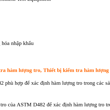
 hóa nhập khẩu
tra h
àm lư
ợng tro, Thiết bị kiểm tra h
àm lư
ợng 
82 ph
ù h
ợp để x
ác đ
ịnh h
àm lư
ợng tro trong c
ác s
ả
 tro của ASTM D482 để x
ác đ
ịnh h
àm lư
ợng tro t