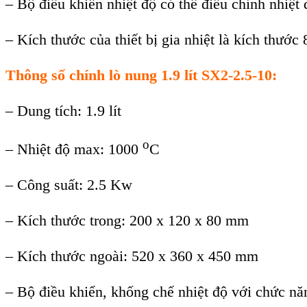
–
Bộ điều khiển nhiệt độ c
ó th
ể điều chỉnh
nhiệt 
–
K
ích thư
ớc của thiết bị gia nhiệt l
à kích thư
ớc 
Thông số chính lò nung 1.9 lít SX2-2.5-10:
– Dung tích: 1.9 lít
o
– Nhiệt độ max: 1000
C
– Công suất: 2.5 Kw
– Kích thước trong: 200 x 120 x 80 mm
– Kích thước ngoài: 520 x 360 x 450 mm
– Bộ điều khiển, khống chế nhiệt độ với chức nă