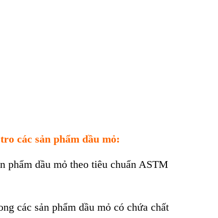
tro
các
sản phẩm dầu mỏ:
n phẩm dầu mỏ theo ti
êu chu
ẩn ASTM
rong c
ác s
ản phẩm dầu mỏ c
ó ch
ứa chất