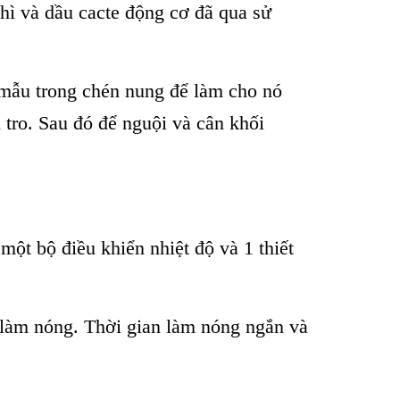
ch
ì và d
ầu cacte động cơ đ
ã qua s
ử
 m
ẫu trong ch
én nung đ
ể l
àm cho nó
 tro. Sau đó đ
ể nguội v
à cân kh
ối
, một
bộ
điều khiển nhiệt độ v
à 1 thiết
l
àm nóng. Th
ời gian l
àm nóng ng
ắn v
à