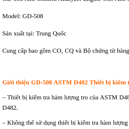
Model: GD-508
Sản xuất tại: Trung Quốc
Cung cấp bao gồm CO, CQ và Bộ chứng từ hàng
Giới thiệu
GD-508 ASTM D482 Thi
ết bị kiểm 
–
Thiết bị kiểm tra h
àm lư
ợng tro của ASTM D4
D482.
–
Kh
ông th
ể sử dụng thiết bị kiểm tra h
àm lư
ợng