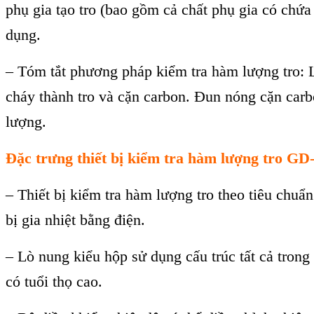
phụ gia tạo tro (bao gồm cả chất phụ gia c
ó ch
ứa
dụng.
–
T
óm t
ắt phương ph
áp ki
ểm tra h
àm lư
ợng tro: 
cháy thành tro và c
ặn carbon. Đun n
óng c
ặn car
lượng.
Đặc trưng
thiết bị kiểm tra hàm lượng tro GD
–
Thiết bị kiểm tra h
àm lư
ợng tro theo ti
êu chu
ẩn
bị
gia nhiệt bằng điện.
–
L
ò nung ki
ểu hộp sử dụng cấu tr
úc t
ất cả trong
có tu
ổi thọ cao.