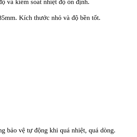
độ và kiểm soat nhiệt độ ổn định
.
85mm. K
ích thư
ớc nhỏ v
à đ
ộ bền tốt.
ng bảo vệ tự động khi quá nhiệt, quá dòng.