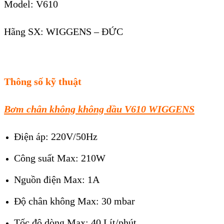
Model:
V
61
0
Hãng SX: WIGGENS – ĐỨC
Thông số kỹ thuật
B
ơm chân không không dầu V
61
0
WIGGENS
Điện áp: 220V/50Hz
Công suất Max: 210W
Nguồn điện Max: 1A
Độ chân không Max: 30 mbar
Tốc độ dòng Max: 40 Lít/phút