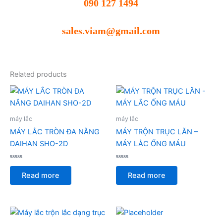
090 127 1494
sales.viam@gmail.com
Related products
máy lắc
máy lắc
MÁY LẮC TRÒN ĐA NĂNG
MÁY TRỘN TRỤC LĂN –
DAIHAN SHO-2D
MÁY LẮC ỐNG MÁU
Rated
Rated
0
0
Read more
Read more
out
out
of
of
5
5