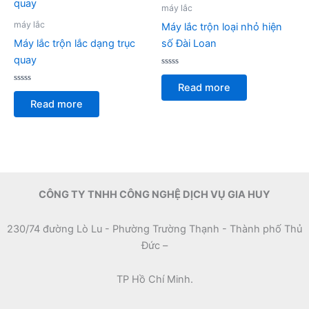
máy lắc
máy lắc
Máy lắc trộn loại nhỏ hiện
Máy lắc trộn lắc dạng trục
số Đài Loan
quay
Rated
0
Read more
Rated
out
0
of
Read more
out
5
of
5
CÔNG TY TNHH CÔNG NGHỆ DỊCH VỤ GIA HUY
230/74 đường Lò Lu - Phường Trường Thạnh - Thành phố Thủ
Đức –
TP Hồ Chí Minh.