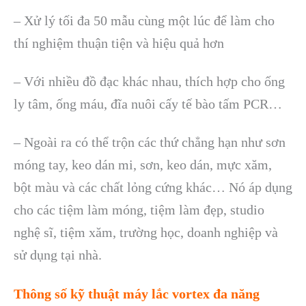
–
Xử l
ý t
ối đa 50 mẫu c
ùng m
ột l
úc đ
ể l
àm cho
thí nghi
ệm thuận tiện v
à hi
ệu quả hơn
–
Với nhiều đồ đạc kh
ác nhau, thích h
ợp cho ống
ly t
âm,
ống m
áu, đĩa nuôi c
ấy tế b
ào t
ấm PCR
…
– Ngoài ra
c
ó th
ể trộn
các thứ
chẳng hạn như sơn
m
óng tay, keo dán mi, sơn, keo dán, m
ực xăm,
bột m
àu và các ch
ất lỏng cứng kh
ác… Nó áp d
ụng
cho c
ác ti
ệm l
àm móng, ti
ệm l
àm đ
ẹp, studio
nghệ sĩ, tiệm xăm, trường học, doanh nghiệp v
à
s
ử dụng tại nh
à.
Thông số kỹ thuật máy lắc vortex đa năng