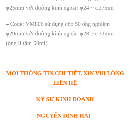
φ25mm với đường kính ngoài: φ24 ~ φ27mm
– Code: VM806 sử dụng cho 50 ống nghiệm
φ29mm với đường kính ngoài: φ28 ~ φ32mm
(ống li tâm 50ml)
MỌI THÔNG TIN CHI TIẾT, XIN VUI LÒNG
LIÊN HỆ
KỸ SƯ KINH DOANH
NGUYỄN ĐÌNH HẢI