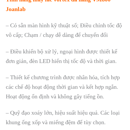
Joanlab
–
C
ó s
ẵn m
àn hình k
ỹ thuật số; Điều chỉnh tốc độ
v
ô c
ấp; Chạm / chạy dễ d
àng đ
ể chuyển đổi
– Đ
iều khiển bộ xử l
ý, ngo
ại h
ình đư
ợc thiết kế
đơn giản, đ
èn LED hi
ển thị tốc độ v
à th
ời gian.
–
Thiết kế chương tr
ình đư
ợc nh
ân hóa, tích h
ợp
c
ác ch
ế độ hoạt động thời gian v
à k
ết hợp ngắn.
Hoạt động ổn định v
à không gây ti
ếng ồn.
–
Quỹ đạo xo
áy l
ớn, hiệu suất hiệu quả. C
ác lo
ại
khung ống xốp v
à mi
ếng đệm để t
ùy ch
ọn.