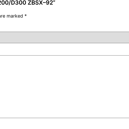
D200/D300 ZBSX–92”
 are marked
*