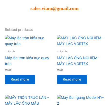
sales.viam@gmail.com
Related products
máy lắc
máy lắc
Máy lắc trộn kiểu trục quay
MÁY LẮC ỐNG NGHIỆM –
tròn
MÁY LẮC VORTEX
Rated
Rated
0
0
Read more
Read more
out
out
of
of
5
5