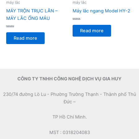
máy lắc
máy lắc
MÁY TRỘN TRỤC LĂN –
Máy lắc ngang Model HY-2
MÁY LẮC ỐNG MÁU
Rated
0
Read more
Rated
out
0
of
Read more
out
5
of
5
CÔNG TY TNHH CÔNG NGHỆ DỊCH VỤ GIA HUY
230/74 đường Lò Lu - Phường Trường Thạnh - Thành phố Thủ
Đức –
TP Hồ Chí Minh.
MST : 0318204083