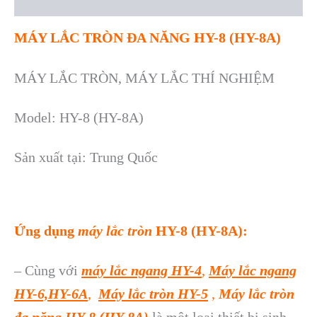
Reviews (0)
MÁY LẮC TRÒN ĐA NĂNG HY-8 (HY-8A)
MÁY LẮC TRÒN, MÁY LẮC THÍ NGHIỆM
Model: HY-8 (HY-8A)
Sản xuất tại: Trung Quốc
Ứng dụng
máy lắc tròn
HY-8 (HY-8A):
– Cùng với
máy lắc ngang HY-4
,
Máy lắc ngang
HY-6,HY-6A
,
Máy lắc tròn HY-5
,
Máy lắc tròn