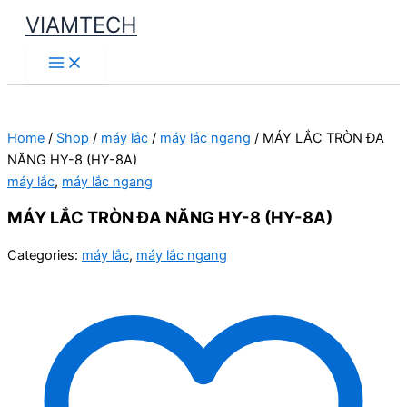
Skip
VIAMTECH
to
Main
content
Menu
Home
/
Shop
/
máy lắc
/
máy lắc ngang
/ MÁY LẮC TRÒN ĐA
NĂNG HY-8 (HY-8A)
máy lắc
,
máy lắc ngang
MÁY LẮC TRÒN ĐA NĂNG HY-8 (HY-8A)
Categories:
máy lắc
,
máy lắc ngang