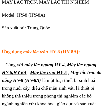
MÁY LẮC TRÒN, MÁY LẮC THÍ NGHIỆM
Model: HY-8 (HY-8A)
Sản xuất tại: Trung Quốc
Ứng dụng
máy lắc tròn
HY-8 (HY-8A):
– Cùng với
máy lắc ngang HY-4
,
Máy lắc ngang
HY-6,HY-6A
,
Máy lắc tròn HY-5
,
Máy lắc tròn đa
năng HY-8 (HY-8A)
là một loại thiết bị sinh hoá
trong nuôi cấy, điều chế mẫu sinh vật, là thiết bị
không thể thiếu trong phòng thí nghiệm các bộ
ngành nghiên cứu khoa học, giáo dục và sản xuất