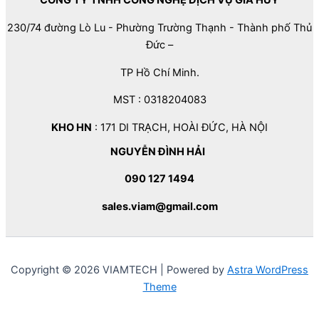
CÔNG TY TNHH CÔNG NGHỆ DỊCH VỤ GIA HUY
230/74 đường Lò Lu - Phường Trường Thạnh - Thành phố Thủ
Đức –
TP Hồ Chí Minh.
MST : 0318204083
KHO HN
: 171 DI TRẠCH, HOÀI ĐỨC, HÀ NỘI
NGUYỄN ĐÌNH HẢI
090 127 1494
sales.viam@gmail.com
Copyright © 2026 VIAMTECH | Powered by
Astra WordPress
Theme