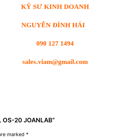
KỸ SƯ KINH DOANH
NGUYỄN ĐÌNH HẢI
090 127 1494
sales.viam@gmail.com
AL OS-20 JOANLAB”
 are marked
*