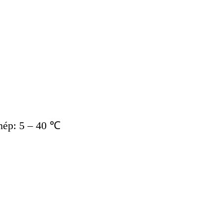
hép: 5 – 40
℃