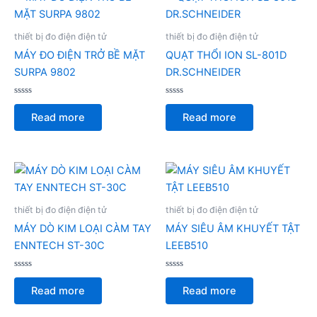
thiết bị đo điện điện tử
thiết bị đo điện điện tử
MÁY ĐO ĐIỆN TRỞ BỀ MẶT
QUẠT THỔI ION SL-801D
SURPA 9802
DR.SCHNEIDER
Rated
Rated
0
0
Read more
Read more
out
out
of
of
5
5
thiết bị đo điện điện tử
thiết bị đo điện điện tử
MÁY DÒ KIM LOẠI CÀM TAY
MÁY SIÊU ÂM KHUYẾT TẬT
ENNTECH ST-30C
LEEB510
Rated
Rated
0
0
Read more
Read more
out
out
of
of
5
5