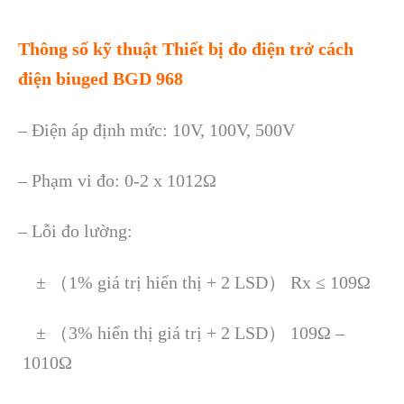
Thông số kỹ thuật
Thiết bị đo điện trở
cách
điện
biuged BGD 968
– Điện áp định mức: 10V, 100V, 500V
– Phạm vi đo: 0-2 x 1012Ω
– Lỗi đo lường:
± （1% giá trị hiển thị + 2 LSD） Rx ≤ 109Ω
± （3% hiển thị giá trị + 2 LSD） 109Ω –
1010Ω