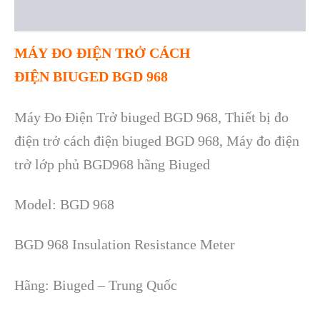
Reviews (0)
MÁY
ĐO ĐIỆN TRỞ
CÁCH
ĐIỆN
BIUGED
BGD 968
Máy Đo Điện Trở
biuged BGD 968
, Thiết bị đo
điện trở
cách điện biuged BGD 968,
M
áy đo đi
ện
trở lớp phủ BGD968 h
ãng Biuged
Model:
BGD 968
BGD 968 Insulation Resistance Meter
H
ãng: Biuged – Trung Qu
ốc