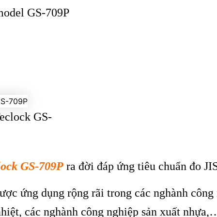
model GS-709P
Teclock GS-
ock GS-709
P
ra đời đ
áp
ứng ti
êu chu
ẩn đo JI
ược ứng dụng rộng r
ãi trong các nghành công
nhiệt, c
ác nghành công nghi
ệp sản xuất nhựa,