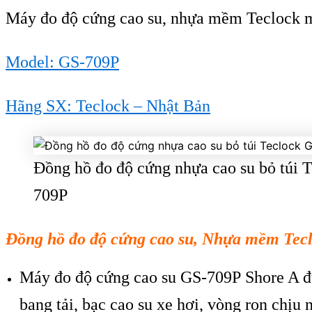
Máy đo độ cứng cao su, nhựa mềm Teclock 
Model: GS-709P
Hãng SX: Teclock – Nhật Bản
Đồng hồ đo độ cứng nhựa cao su bỏ túi 
709P
Đ
ồng hồ đo độ cứng cao su
, Nhựa mềm
Tecl
M
áy đo đ
ộ cứng cao su GS-709
P
Shore A đ
bang tải, bạc cao su xe hơi, v
òng ron ch
ịu 