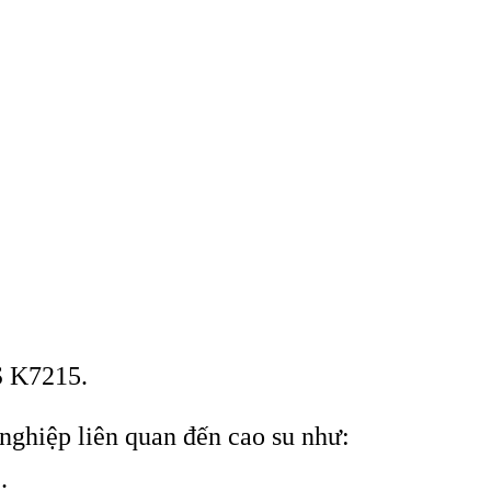
S K7215.
 nghi
ệp li
ên quan đ
ến cao su như:
…