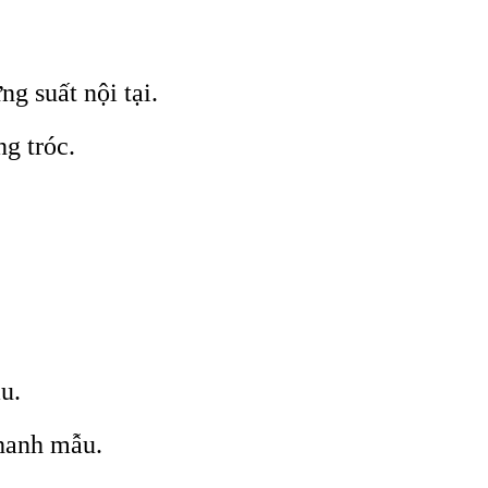
g suất nội tại.
ng tróc.
u.
thanh mẫu.