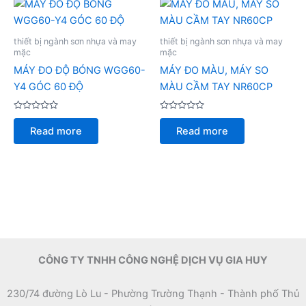
thiết bị ngành sơn nhựa và may
thiết bị ngành sơn nhựa và may
mặc
mặc
MÁY ĐO ĐỘ BÓNG WGG60-
MÁY ĐO MÀU, MÁY SO
Y4 GÓC 60 ĐỘ
MÀU CẦM TAY NR60CP
Rated
Rated
0
0
Read more
Read more
out
out
of
of
5
5
CÔNG TY TNHH CÔNG NGHỆ DỊCH VỤ GIA HUY
230/74 đường Lò Lu - Phường Trường Thạnh - Thành phố Thủ