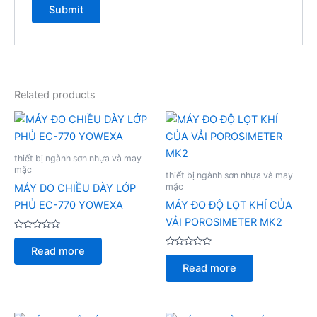
Related products
thiết bị ngành sơn nhựa và may
mặc
thiết bị ngành sơn nhựa và may
mặc
MÁY ĐO CHIỀU DÀY LỚP
PHỦ EC-770 YOWEXA
MÁY ĐO ĐỘ LỌT KHÍ CỦA
VẢI POROSIMETER MK2
Rated
0
Read more
out
Rated
of
0
Read more
5
out
of
5