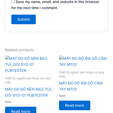
Save my name, email, and website in this browser
for the next time I comment.
Related products
thiết bị ngành sơn nhựa và may
mặc
thiết bị ngành sơn nhựa và may
mặc
MÁY ĐO ĐỘ ẨM GỖ CẦM
MÁY ĐO ĐỘ NÉN BAO, TÚI,
TAY MT02
GÓI SYD-01 PUBTESTER
Rated
0
Read more
Rated
out
0
of
Read more
out
5