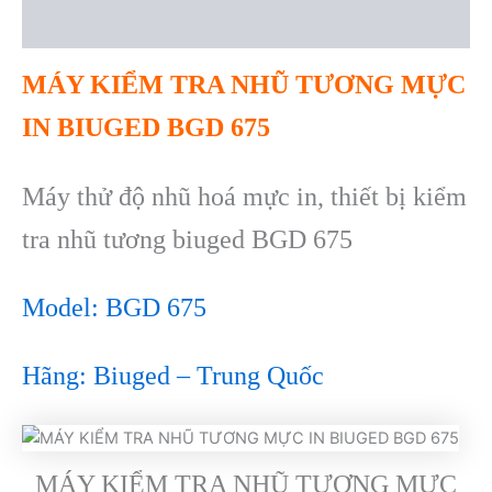
Reviews (0)
MÁY KIỂM TRA NHŨ TƯƠNG MỰC
IN BIUGED BGD 675
Máy thử độ nhũ hoá mực in, thiết bị kiểm
tra nhũ tương biuged BGD 675
Model: BGD 675
H
ãng: Biuged – Trung Qu
ốc
MÁY KIỂM TRA NHŨ TƯƠNG MỰC