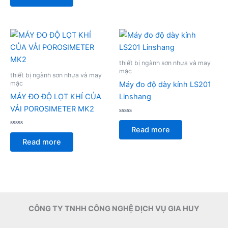
of
5
thiết bị ngành sơn nhựa và may
mặc
thiết bị ngành sơn nhựa và may
mặc
Máy đo độ dày kính LS201
MÁY ĐO ĐỘ LỌT KHÍ CỦA
Linshang
VẢI POROSIMETER MK2
Rated
0
Read more
Rated
out
0
of
Read more
out
5
of
5
CÔNG TY TNHH CÔNG NGHỆ DỊCH VỤ GIA HUY