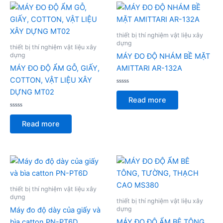
thiết bị thí nghiệm vật liệu xây
dựng
thiết bị thí nghiệm vật liệu xây
dựng
MÁY ĐO ĐỘ NHÁM BỀ MẶT
MÁY ĐO ĐỘ ẨM GỖ, GIẤY,
AMITTARI AR-132A
COTTON, VẬT LIỆU XÂY
Rated
DỰNG MT02
0
Read more
out
of
Rated
5
0
Read more
out
of
5
thiết bị thí nghiệm vật liệu xây
dựng
thiết bị thí nghiệm vật liệu xây
dựng
Máy đo độ dày của giấy và
bìa catton PN-PT6D
MÁY ĐO ĐỘ ẨM BÊ TÔNG,