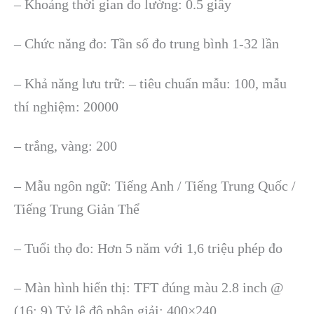
– Kho
ảng thời gian đo lường: 0.5 gi
ây
– Ch
ức năng đo: Tần số đo trung b
ình 1-32 l
ần
–
Khả năng lưu trữ: – ti
êu chu
ẩn mẫu: 100, mẫu
th
í nghi
ệm:
20000
–
trắng, v
àng: 200
– M
ẫu ng
ôn ng
ữ: Tiếng Anh / Tiếng Trung Quốc /
Tiếng Trung Giản Thể
–
Tuổi thọ đo: Hơn 5 năm với 1,6 triệu ph
ép đo
– Màn hình hi
ển thị: TFT đ
úng màu 2.8 inch @
(16: 9) T
ỷ lệ độ ph
ân gi
ải: 400
×240