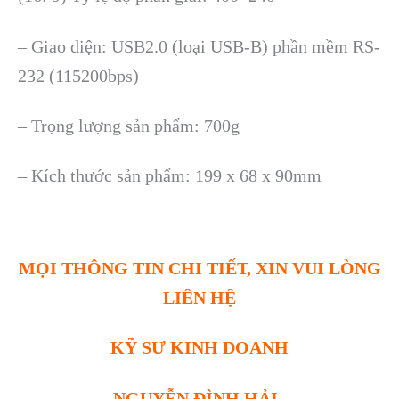
– Giao di
ện: USB2.0 (loại USB-B) phần mềm RS-
232 (115200bps)
–
Trọng lượng sản phẩm: 700g
–
K
ích thư
ớc sản phẩm: 199 x 68 x 90mm
MỌI THÔNG TIN CHI TIẾT, XIN VUI LÒNG
LIÊN HỆ
KỸ SƯ KINH DOANH
NGUYỄN ĐÌNH HẢI