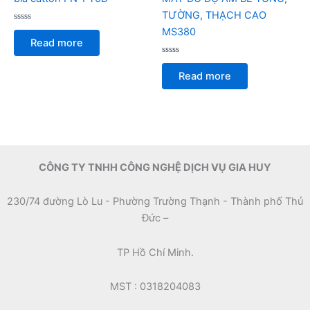
TƯỜNG, THẠCH CAO
Rated
MS380
0
Read more
out
of
5
Rated
0
Read more
out
of
5
CÔNG TY TNHH CÔNG NGHỆ DỊCH VỤ GIA HUY
230/74 đường Lò Lu - Phường Trường Thạnh - Thành phố Thủ
Đức –
TP Hồ Chí Minh.
MST : 0318204083