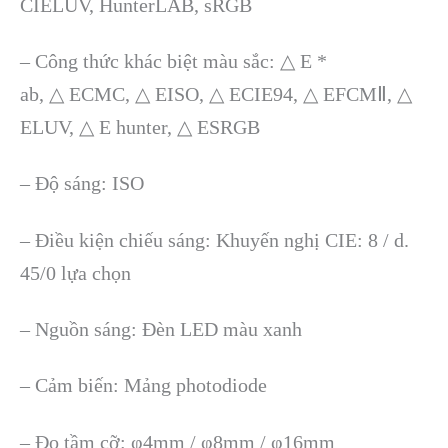
CIELUV, HunterLAB, sRGB
– Công th
ức kh
ác bi
ệt m
àu s
ắc:
△
E *
ab, △ ECMC, △ EISO, △ ECIE94, △ EFCMⅡ, △
ELUV, △ E hunter, △ ESRGB
– Đ
ộ s
áng: ISO
– Đi
ều kiện chiếu s
áng: Khuy
ến nghị CIE: 8 / d.
45/0 lựa chọn
–
Nguồn s
áng: Đèn LED màu xanh
– C
ảm biến: Mảng photodiode
–
Đo tầm cỡ:
φ4mm / φ8mm / φ16mm