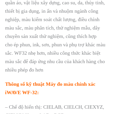
quần
áo, v
ật liệu x
ây d
ựng, cao su, da, thủy tinh,
thiết bị gia dụng, in ấn v
à nhu
ộm ng
ành công
nghi
ệp, m
àu ki
ểm so
át ch
ất lượng, điều chỉnh
m
àu s
ắc, m
àu phân tích, th
ử nghiệm mẫu, d
ây
chuy
ền sản xuất thử nghiệm, cũng th
ích h
ợp
cho
ép phun, ink, sơn, phun và ph
ụ trợ kh
ác màu
s
ắc. WF32 nhẹ hơn, nhiều c
ông th
ức kh
ác bi
ệt
m
àu s
ắc để đ
áp
ứng nhu cầu của kh
ách hàng cho
nhi
ều ph
ép đo hơn
Thông s
ố
k
ỹ
t
huật
Máy đo màu chính xác
iWAVE WF-32
:
–
Chế độ hiển thị: CIELAB,
CIELCH, CIEXYZ,