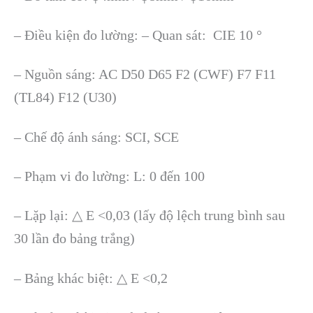
–
Đi
ều kiện đo lường:
– Quan s
át: CIE 10 °
– Ngu
ồn s
áng: AC D50 D65 F2 (CWF) F7 F11
(TL84) F12 (U30)
– Ch
ế độ
ánh sáng: SCI, SCE
– Ph
ạm vi đo lường: L: 0 đến 100
–
Lặp lại:
△
E <0,03 (l
ấy độ lệch trung b
ình sau
30 l
ần đo bảng trắng)
–
Bảng kh
ác bi
ệt:
△
E <0,2