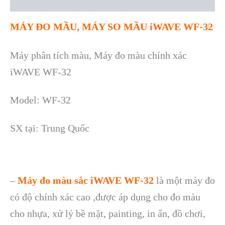
Reviews (0)
MÁY ĐO MẦU, MÁY SO MẦU iWAVE WF-32
Máy phân tích màu, Máy đo màu chính xác
iWAVE WF-32
Model:
WF-32
SX tại: Trung Quốc
–
Máy đo màu s
ắc iWAVE WF-32
l
à m
ột m
áy đo
có đ
ộ ch
ính xác cao ,đư
ợc
áp d
ụng cho đo m
àu
cho nh
ựa, xử l
ý b
ề mặt, painting, in ấn, đồ chơi,