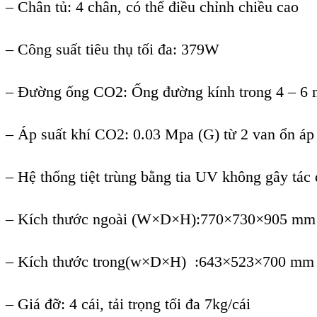
– Chân tủ: 4 chân, có thể điều chỉnh chiều cao
– Công suất tiêu thụ tối đa: 379W
– Đường ống CO2: Ống đường kính trong 4 – 6
– Áp suất khí CO2: 0.03 Mpa (G) từ 2 van ổn á
– Hệ thống tiệt trùng bằng tia UV không gây tác
– Kích thước ngoài (W×D×H):770×730×905 mm
– Kích thước trong(w×D×H) :643×523×700 mm
– Giá đỡ: 4 cái, tải trọng tối đa 7kg/cái