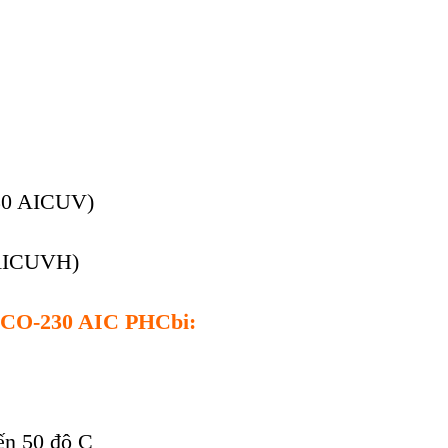
3
0 AICUV)
AICUVH
)
CO
-23
0 AIC
PHCbi
:
ến 50 độ C