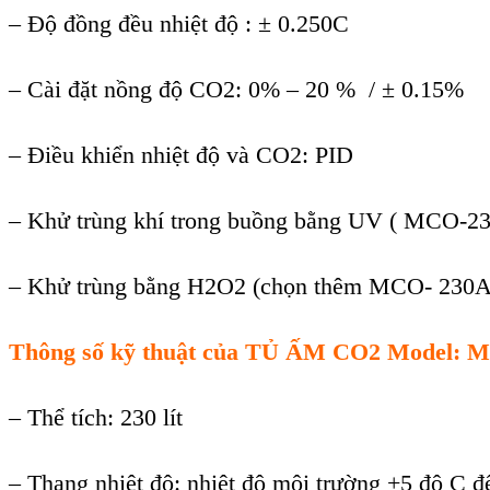
– Độ đồng đều nhiệt độ : ± 0.250C
– Cài đặt nồng độ CO2: 0% – 20 % / ± 0.15%
– Điều khiển nhiệt độ và CO2: PID
– Kh
ử tr
ùng khí trong bu
ồng bằng UV ( MCO-
2
– Kh
ử tr
ùng b
ằng H2O2 (chọn th
êm
MCO-
23
0
Th
ông s
ố kỹ thuật của TỦ ẤM
CO2
Model:
M
– Thể tích: 230 lít
– Thang nhiệt độ: nhiệt độ môi trường +5 độ C đ