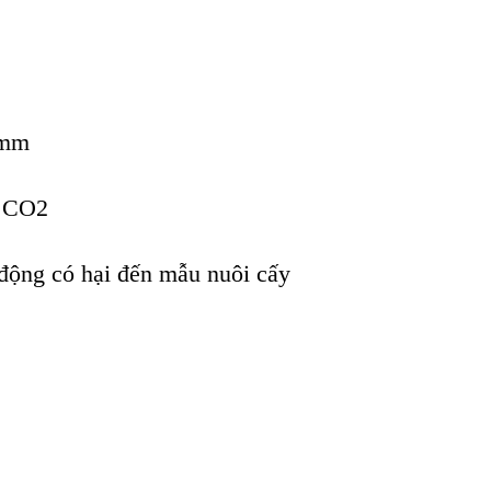
 mm
p CO2
 động có hại đến mẫu nuôi cấy