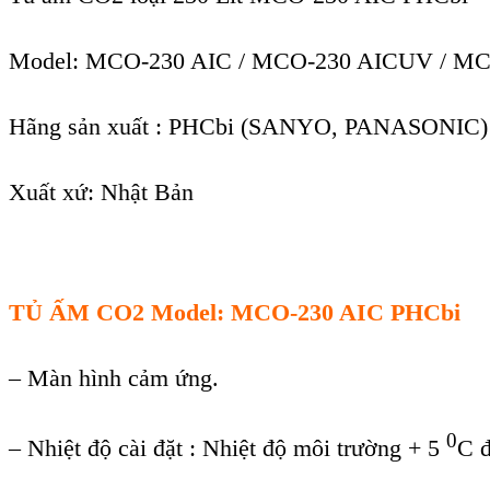
Model: MCO
-23
0 AIC / MCO-
23
0 AICUV / M
Hãng sản xuất : PHCbi (SANYO, PANASONIC) 
Xuất xứ: Nhật Bản
TỦ ẤM
CO2
Model:
MCO
-23
0 AIC
PHCbi
– Màn hình cảm ứng.
0
– Nhiệt độ cài đặt : Nhiệt độ môi trường + 5
C 