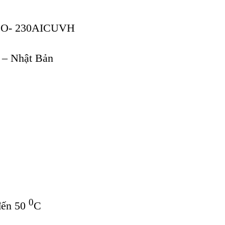
CO-
23
0AICUVH
– Nhật Bản
0
đến 50
C