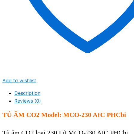
Add to wishlist
Description
Reviews (0)
TỦ ẤM
CO2
Model:
MCO
-23
0 AIC
PHCbi
Tủ ấm CO2 loại 230 Lít
MCO
-23
0 AIC
PHCbi