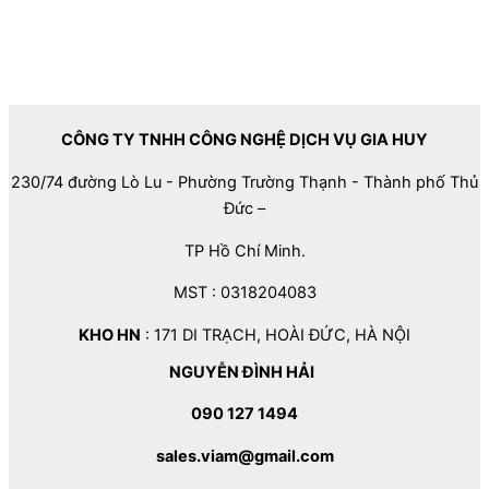
CÔNG TY TNHH CÔNG NGHỆ DỊCH VỤ GIA HUY
230/74 đường Lò Lu - Phường Trường Thạnh - Thành phố Thủ
Đức –
TP Hồ Chí Minh.
MST : 0318204083
KHO HN
: 171 DI TRẠCH, HOÀI ĐỨC, HÀ NỘI
NGUYỄN ĐÌNH HẢI
090 127 1494
sales.viam@gmail.com