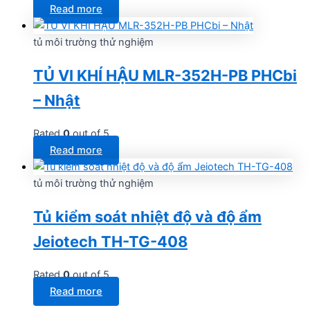
Read more
tủ môi trường thử nghiệm
TỦ VI KHÍ HẬU MLR-352H-PB PHCbi
– Nhật
Rated
0
out of 5
Read more
tủ môi trường thử nghiệm
Tủ kiểm soát nhiệt độ và độ ẩm
Jeiotech TH-TG-408
Rated
0
out of 5
Read more