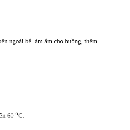
 bên ngoài bể làm ẩm cho buồng, thêm
o
rên 60
C.