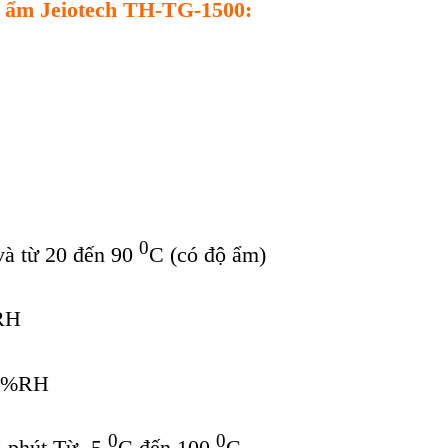
độ ẩm Jeiotech TH-TG-1500
:
0
và từ 20 đến 90
C (có độ ẩm)
RH
60%RH
0
0
5 phút Từ -5
C đến 100
C