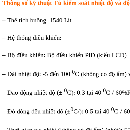
Thông số kỹ thuật
Tủ kiểm soát nhiệt độ và 
– Thể tích buồng: 1540 Lít
– Hệ thống điều khiển:
– Bộ điều khiển: Bộ điều khiển PID (kiểu LCD)
0
– Dải nhiệt độ: -5 đến 100
C (không có độ ẩm) 
0
0
– Dao động nhiệt độ (±
C): 0.3 tại 40
C / 60%
0
0
– Độ đồng đều nhiệt độ (±
C/): 0.5 tại 40
C / 
– Thời gian gia nhiệt (không có độ ẩm) (phút): 5