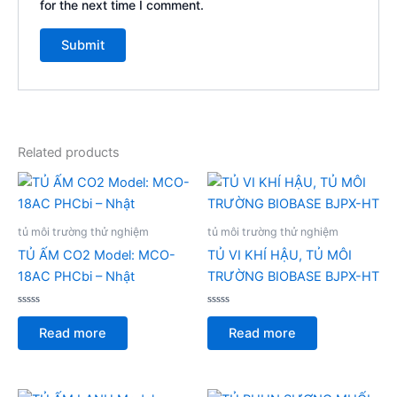
for the next time I comment.
Related products
tủ môi trường thử nghiệm
tủ môi trường thử nghiệm
TỦ ẤM CO2 Model: MCO-
TỦ VI KHÍ HẬU, TỦ MÔI
18AC PHCbi – Nhật
TRƯỜNG BIOBASE BJPX-HT
Rated
Rated
0
0
Read more
Read more
out
out
of
of
5
5