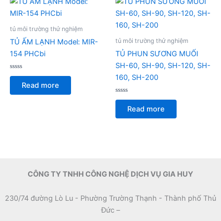
tủ môi trường thử nghiệm
tủ môi trường thử nghiệm
TỦ ẤM LẠNH Model: MIR-
154 PHCbi
TỦ PHUN SƯƠNG MUỐI
SH-60, SH-90, SH-120, SH-
Rated
160, SH-200
0
Read more
out
of
5
Rated
0
Read more
out
of
5
CÔNG TY TNHH CÔNG NGHỆ DỊCH VỤ GIA HUY
230/74 đường Lò Lu - Phường Trường Thạnh - Thành phố Thủ
Đức –