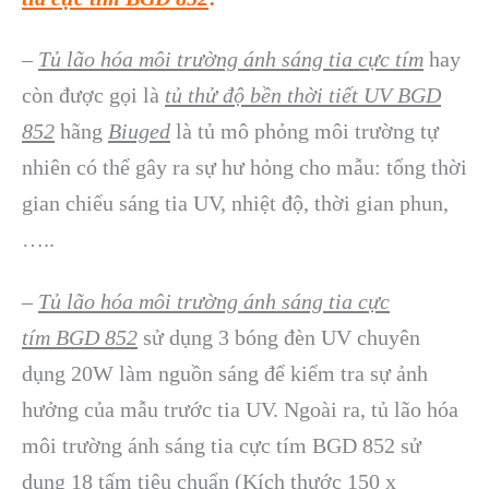
–
Tủ l
ão hóa môi tr
ường ánh sáng tia cực tím
hay
còn được gọi là
tủ thử độ bền thời tiết UV BGD
852
hãng
Biuged
là tủ mô phỏng môi trường tự
nhiên có thể gây ra sự hư hỏng cho mẫu: tổng thời
gian chiếu sáng tia UV, nhiệt độ, thời gian phun,
…..
–
Tủ l
ão hóa môi tr
ường ánh sáng tia cực
tím
BGD 852
sử dụng 3 bóng đèn UV chuyên
dụng 20W làm nguồn sáng để kiểm tra sự ảnh
hưởng của mẫu trước tia UV. Ngoài ra, tủ lão hóa
môi trường ánh sáng tia cực tím BGD 852 sử
dụng 18 tấm tiêu chuẩn (Kích thước 150 x