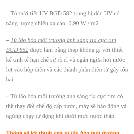
– Tủ thời tiết UV BGD 582 trang bị đèn UV có
năng lượng chiếu xạ cao: 0,90 W / m2
–
Tủ lão hóa môi tr
ường ánh sáng tia cực tím
BGD 852
được làm bằng thép không gỉ với thiết
kế tinh tế hạn chế sự rò rỉ và ngăn ngừa hơi nước
lọt vào hộp điện và các thành phần điện tử gây tổn
hại.
– Tủ lão hóa môi trường ánh sáng tia cực tím có
thể thay đổi chế độ cấp nước, máy sẽ báo động và
ngừng chạy tự động khi dưới mực nước thấp.
Thông số kỹ thuật của
tủ lão hóa môi tr
ường