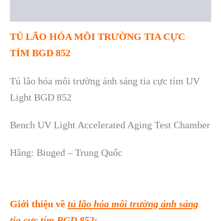
Reviews (0)
TỦ LÃO HÓA MÔI TR
ƯỜNG TIA CỰC
TÍM
BGD 852
Tủ l
ão hóa môi tr
ường ánh sáng tia cực tím UV
Light BGD 852
Bench UV Light Accelerated Aging Test Chamber
H
ãng: Biuged – Trung Quốc
Giới thiệu về
tủ lão hóa môi tr
ường ánh sáng
tia cực tím
BGD 852
: