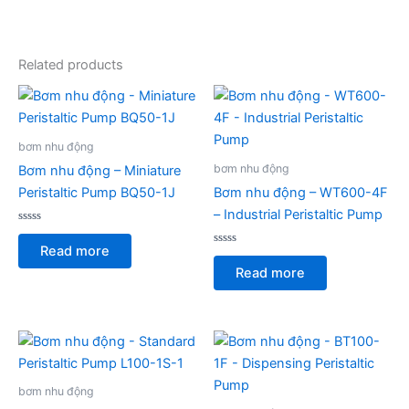
Related products
bơm nhu động
bơm nhu động
Bơm nhu động – Miniature
Peristaltic Pump BQ50-1J
Bơm nhu động – WT600-4F
– Industrial Peristaltic Pump
Rated
0
Read more
out
Rated
of
0
Read more
5
out
of
5
bơm nhu động