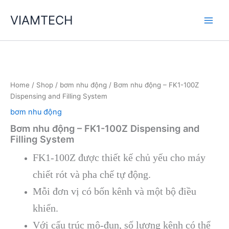
Skip
VIAMTECH
to
Main
content
Men
Home
/
Shop
/
bơm nhu động
/ Bơm nhu động – FK1-100Z
Dispensing and Filling System
bơm nhu động
Bơm nhu động – FK1-100Z Dispensing and
Filling System
FK1-100Z được thiết kế chủ yếu cho máy
chiết rót và pha chế tự động.
Mỗi đơn vị có bốn kênh và một bộ điều
khiển.
Với cấu trúc mô-đun, số lượng kênh có thể