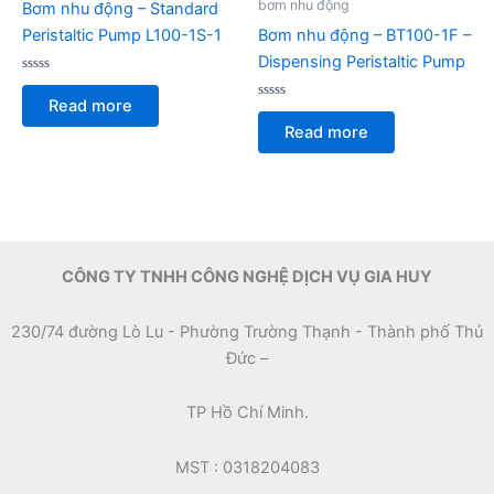
bơm nhu động
Bơm nhu động – Standard
Peristaltic Pump L100-1S-1
Bơm nhu động – BT100-1F –
Dispensing Peristaltic Pump
Rated
0
Read more
out
Rated
of
0
Read more
5
out
of
5
CÔNG TY TNHH CÔNG NGHỆ DỊCH VỤ GIA HUY
230/74 đường Lò Lu - Phường Trường Thạnh - Thành phố Thủ
Đức –
TP Hồ Chí Minh.
MST : 0318204083