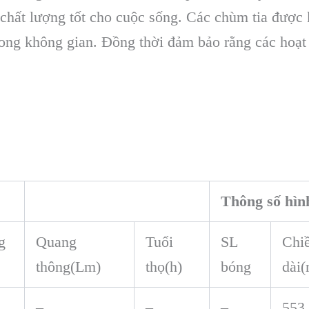
chất lượng tốt cho cuộc sống. Các chùm tia được
rong không gian. Đồng thời đảm bảo rằng các hoạt
Thông số hìn
g
Quang
Tuổi
SL
Chi
thông(Lm)
thọ(h)
bóng
dài
–
–
–
553