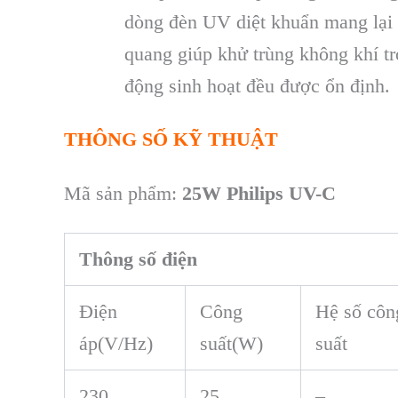
dòng đèn UV diệt khuẩn mang lại 
quang giúp khử trùng không khí t
động sinh hoạt đều được ổn định.
THÔNG SỐ KỸ THUẬT
Mã sản phẩm:
25W Philips UV-C
Thông số điện
Điện
Công
Hệ số côn
áp(V/Hz)
suất(W)
suất
230
25
–