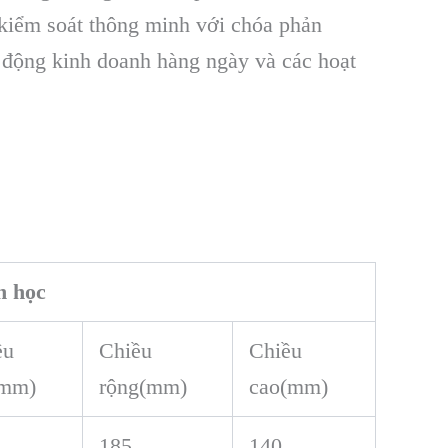
 kiểm soát thông minh với chóa phản
 động kinh doanh hàng ngày và các hoạt
h học
ều
Chiều
Chiều
(mm)
rộng(mm)
cao(mm)
185
140