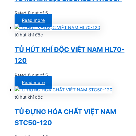
Rated
0
out of 5
Read more
tủ hút khí độc
TỦ HÚT KHÍ ĐỘC VIỆT NAM HL70-
120
Rated
0
out of 5
Read more
tủ hút khí độc
TỦ ĐỰNG HÓA CHẤT VIỆT NAM
STC50-120