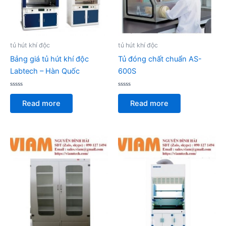
tủ hút khí độc
tủ hút khí độc
Bảng giá tủ hút khí độc
Tủ đóng chất chuẩn AS-
Labtech – Hàn Quốc
600S
Rated
Rated
0
0
Read more
Read more
out
out
of
of
5
5