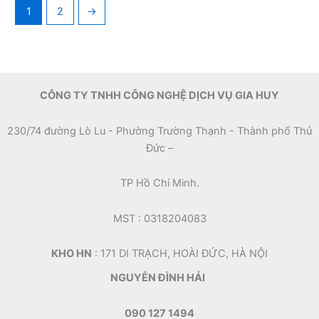
1
2
→
CÔNG TY TNHH CÔNG NGHỆ DỊCH VỤ GIA HUY
230/74 đường Lò Lu - Phường Trường Thạnh - Thành phố Thủ
Đức –
TP Hồ Chí Minh.
MST : 0318204083
KHO HN
: 171 DI TRẠCH, HOÀI ĐỨC, HÀ NỘI
NGUYỄN ĐÌNH HẢI
090 127 1494