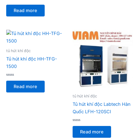
Rated
0
Read more
out
of
5
tủ hút khí độc
Tủ hút khí độc HH-TFG-
1500
Rated
0
Read more
out
of
5
tủ hút khí độc
Tủ hút khí độc Labtech Hàn
Quốc LFH-120SCI
Rated
0
Read more
out
of