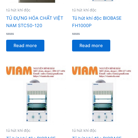
tủ hút khí độc
tủ hút khí độc
TỦ ĐỰNG HÓA CHẤT VIỆT
Tủ hút khí độc BIOBASE
NAM STC50-120
FH1000P
Rated
Rated
0
0
Read more
Read more
out
out
of
of
5
5
tủ hút khí độc
tủ hút khí độc