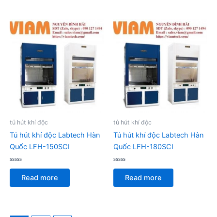
5
tủ hút khí độc
tủ hút khí độc
Tủ hút khí độc Labtech Hàn
Tủ hút khí độc Labtech Hàn
Quốc LFH-150SCI
Quốc LFH-180SCI
Rated
Rated
0
0
Read more
Read more
out
out
of
of
5
5