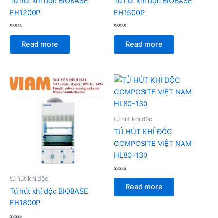
Tủ hút khí độc BIOBASE
Tủ hút khí độc BIOBASE
FH1200P
FH1500P
Rated
Rated
0
0
Read more
Read more
out
out
of
of
5
5
tủ hút khí độc
TỦ HÚT KHÍ ĐỘC
COMPOSITE VIỆT NAM
HL80-130
Rated
tủ hút khí độc
0
Read more
out
Tủ hút khí độc BIOBASE
of
5
FH1800P