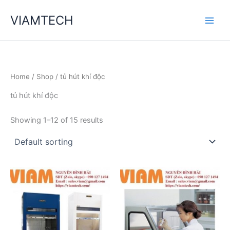
Skip
VIAMTECH
to
Main
content
Men
Home
/
Shop
/ tủ hút khí độc
tủ hút khí độc
Showing 1–12 of 15 results