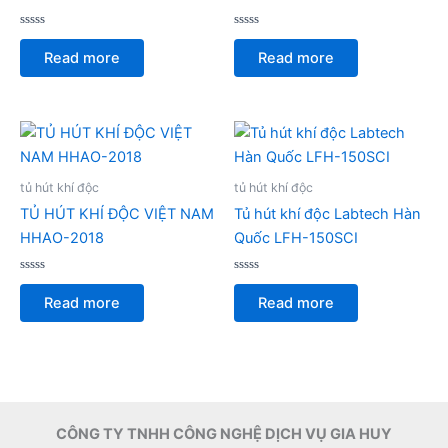
Rated
Rated
0
0
Read more
Read more
out
out
of
of
5
5
tủ hút khí độc
tủ hút khí độc
TỦ HÚT KHÍ ĐỘC VIỆT NAM
Tủ hút khí độc Labtech Hàn
HHAO-2018
Quốc LFH-150SCI
Rated
Rated
0
0
Read more
Read more
out
out
of
of
5
5
CÔNG TY TNHH CÔNG NGHỆ DỊCH VỤ GIA HUY