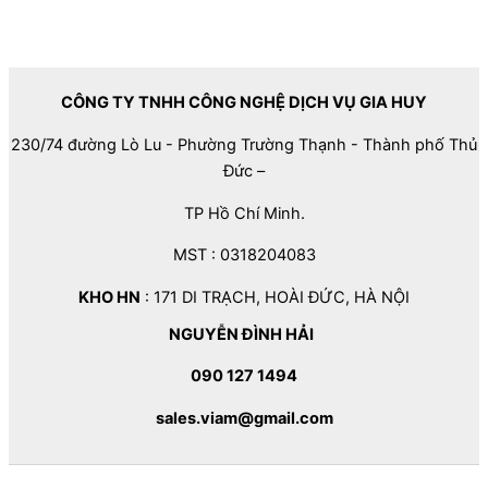
CÔNG TY TNHH CÔNG NGHỆ DỊCH VỤ GIA HUY
230/74 đường Lò Lu - Phường Trường Thạnh - Thành phố Thủ
Đức –
TP Hồ Chí Minh.
MST : 0318204083
KHO HN
: 171 DI TRẠCH, HOÀI ĐỨC, HÀ NỘI
NGUYỄN ĐÌNH HẢI
090 127 1494
sales.viam@gmail.com