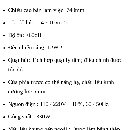
Chiều cao bàn làm việc: 740mm
Tốc độ hút: 0.4 ~ 0.6m / s
Độ ồn: ≤60dB
Đèn chiếu sáng: 12W * 1
Quạt hút: Tích hợp quạt ly tâm;
điều chỉnh được
tốc đ
ộ
Cửa phía trước
c
ó thể nâng hạ, chất liệu kính
cường lực 5mm
Nguồn điện : 110 / 220V ± 10%, 60 / 50Hz
Công suất : 330W
Vật liệu khung bên ngoà
i : Được l
àm bằng thép