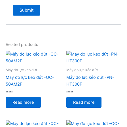
Related products
Máy đo lực kéo đứt
Máy đo lực kéo đứt
Máy đo lực kéo đứt -QC-
Máy đo lực kéo đứt -PN-
50AM2F
HT300F
Rated
Rated
0
0
Read more
Read more
out
out
of
of
5
5