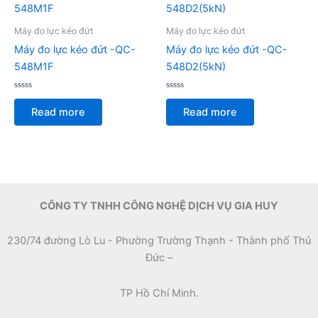
Máy đo lực kéo đứt
Máy đo lực kéo đứt
Máy đo lực kéo đứt -QC-
Máy đo lực kéo đứt -QC-
548M1F
548D2(5kN)
Rated
Rated
0
0
Read more
Read more
out
out
of
of
5
5
CÔNG TY TNHH CÔNG NGHỆ DỊCH VỤ GIA HUY
230/74 đường Lò Lu - Phường Trường Thạnh - Thành phố Thủ
Đức –
TP Hồ Chí Minh.